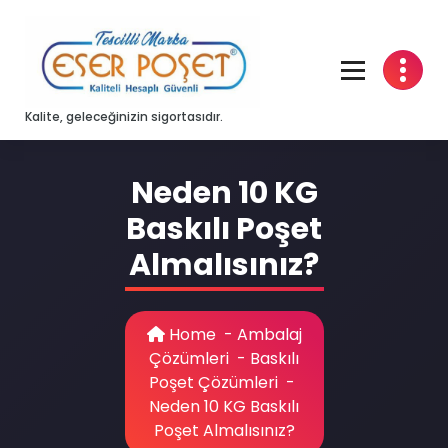
Skip
to
content
Kalite, geleceğinizin sigortasıdır.
Neden 10 KG
Baskılı Poşet
Almalısınız?
Home
-
Ambalaj
Çözümleri
-
Baskılı
Poşet Çözümleri
-
Neden 10 KG Baskılı
Poşet Almalısınız?