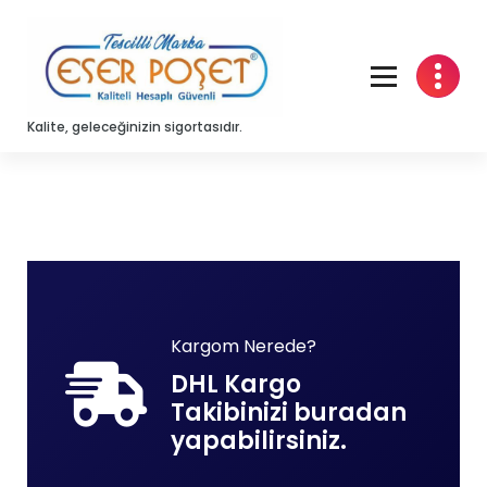
Skip
to
content
Kalite, geleceğinizin sigortasıdır.
Kargom Nerede?
DHL Kargo
Takibinizi buradan
yapabilirsiniz.