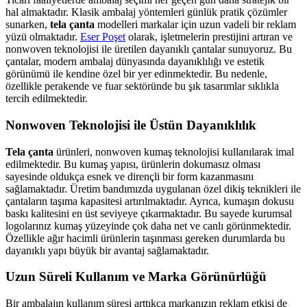
hal almaktadır. Klasik ambalaj yöntemleri günlük pratik çözümler
sunarken,
tela çanta
modelleri markalar için uzun vadeli bir reklam
yüzü olmaktadır.
Eser Poşet
olarak, işletmelerin prestijini artıran ve
nonwoven teknolojisi ile üretilen dayanıklı çantalar sunuyoruz. Bu
çantalar, modern ambalaj dünyasında dayanıklılığı ve estetik
görünümü ile kendine özel bir yer edinmektedir. Bu nedenle,
özellikle perakende ve fuar sektöründe bu şık tasarımlar sıklıkla
tercih edilmektedir.
Nonwoven Teknolojisi ile Üstün Dayanıklılık
Tela çanta
ürünleri, nonwoven kumaş teknolojisi kullanılarak imal
edilmektedir. Bu kumaş yapısı, ürünlerin dokumasız olması
sayesinde oldukça esnek ve dirençli bir form kazanmasını
sağlamaktadır. Üretim bandımızda uygulanan özel dikiş teknikleri ile
çantaların taşıma kapasitesi artırılmaktadır. Ayrıca, kumaşın dokusu
baskı kalitesini en üst seviyeye çıkarmaktadır. Bu sayede kurumsal
logolarınız kumaş yüzeyinde çok daha net ve canlı görünmektedir.
Özellikle ağır hacimli ürünlerin taşınması gereken durumlarda bu
dayanıklı yapı büyük bir avantaj sağlamaktadır.
Uzun Süreli Kullanım ve Marka Görünürlüğü
Bir ambalajın kullanım süresi arttıkça markanızın reklam etkisi de