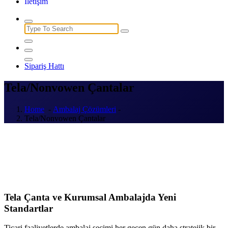
İletişim
Search
for:
Sipariş Hattı
Tela/Nonvowen Çantalar
Home
-
Ambalaj Çözümleri
-
Tela/Nonvowen Çantalar
Tela Çanta ve Kurumsal Ambalajda Yeni
Standartlar
Ticari faaliyetlerde ambalaj seçimi her geçen gün daha stratejik bir