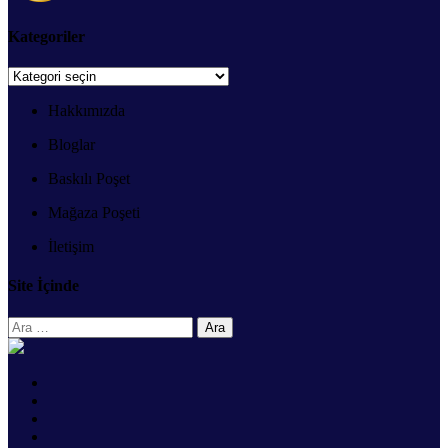
Kategoriler
Kategoriler
Hakkımızda
Bloglar
Baskılı Poşet
Mağaza Poşeti
İletişim
Site İçinde
Arama: