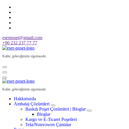
Skip
to
content
eserposet@gmail.com
+90 232 237 77 77
Kalite, geleceğinizin sigortasıdır.
Kalite, geleceğinizin sigortasıdır.
Hakkımızda
Ambalaj Çözümleri
Baskılı Poşet Çözümleri | Bloglar
Bloglar
Kargo ve E-Ticaret Poşetleri
Tela/Nonvowen Çantalar