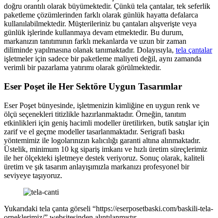
doğru orantılı olarak büyümektedir. Çünkü tela çantalar, tek seferlik
paketleme çözümlerinden farklı olarak günlük hayatta defalarca
kullanılabilmektedir. Müşterileriniz bu çantaları alışverişte veya
günlük işlerinde kullanmaya devam etmektedir. Bu durum,
markanızın tanıtımının farklı mekanlarda ve uzun bir zaman
diliminde yapılmasına olanak tanımaktadır. Dolayısıyla,
tela çantalar
işletmeler için sadece bir paketleme maliyeti değil, aynı zamanda
verimli bir pazarlama yatırımı olarak görülmektedir.
Eser Poşet ile Her Sektöre Uygun Tasarımlar
Eser Poşet bünyesinde, işletmenizin kimliğine en uygun renk ve
ölçü seçenekleri titizlikle hazırlanmaktadır. Örneğin, tanıtım
etkinlikleri için geniş hacimli modeller üretilirken, butik satışlar için
zarif ve el geçme modeller tasarlanmaktadır. Serigrafi baskı
yöntemimiz ile logolarınızın kalıcılığı garanti altına alınmaktadır.
Üstelik, minimum 10 kg sipariş imkanı ve hızlı üretim süreçlerimiz
ile her ölçekteki işletmeye destek veriyoruz. Sonuç olarak, kaliteli
üretim ve şık tasarım anlayışımızla markanızı profesyonel bir
seviyeye taşıyoruz.
Yukarıdaki tela çanta görseli “https://eserposetbaski.com/baskili-tela-
orneklerimiz/” websitesinden alıntılanmıştır.