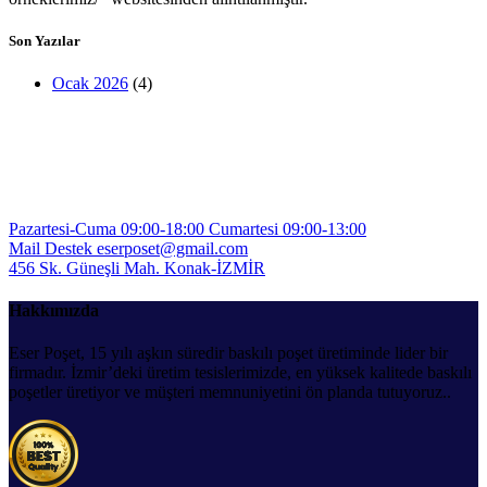
Son Yazılar
Ocak 2026
(4)
Pazartesi-Cuma 09:00-18:00
Cumartesi 09:00-13:00
Mail Destek
eserposet@gmail.com
456 Sk. Güneşli Mah.
Konak-İZMİR
Hakkımızda
Eser Poşet, 15 yılı aşkın süredir baskılı poşet üretiminde lider bir
firmadır. İzmir’deki üretim tesislerimizde, en yüksek kalitede baskılı
poşetler üretiyor ve müşteri memnuniyetini ön planda tutuyoruz..