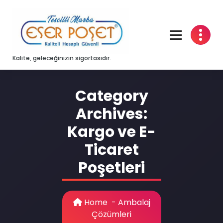
Skip
to
content
Kalite, geleceğinizin sigortasıdır.
Category
Archives:
Kargo ve E-
Ticaret
Poşetleri
Home
-
Ambalaj
Çözümleri