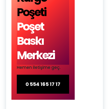
Poşeti
Poşet
Baskı
Merkezi
Hemen iletişime geç.
0 554 165 17 17